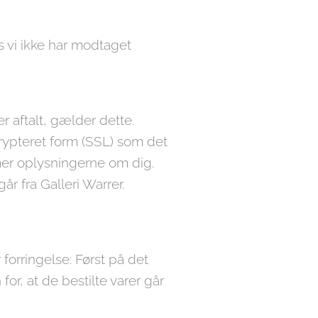
s vi ikke har modtaget
r aftalt, gælder dette.
krypteret form (SSL) som det
mer oplysningerne om dig.
r fra Galleri Warrer.
forringelse: Først på det
or, at de bestilte varer går