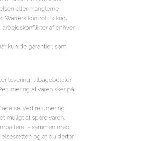
nkelsen eller manglerne
 Warrers kontrol, fx krig,
, arbejdskonflikter af enhver
når kun de garantier, som
er levering, tilbagebetaler
Returnering af varen sker på
agelse. Ved returnering
et muligt at spore varen,
t emballeret - sammen med
ydelsesretten og at du derfor