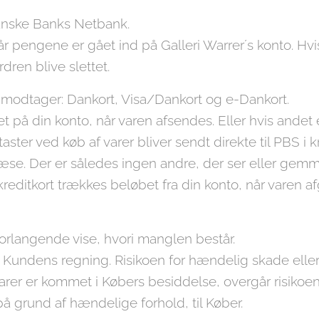
anske Banks Netbank.
når pengene er gået ind på Galleri Warrer´s konto. Hvi
dren blive slettet.
r modtager: Dankort, Visa/Dankort og e-Dankort.
et på din konto, når varen afsendes. Eller hvis andet e
ster ved køb af varer bliver sendt direkte til PBS i 
æse. Der er således ingen andre, der ser eller gem
editkort trækkes beløbet fra din konto, når varen afgå
rlangende vise, hvori manglen består.
 Kundens regning. Risikoen for hændelig skade eller 
arer er kommet i Købers besiddelse, overgår risikoen f
på grund af hændelige forhold, til Køber.