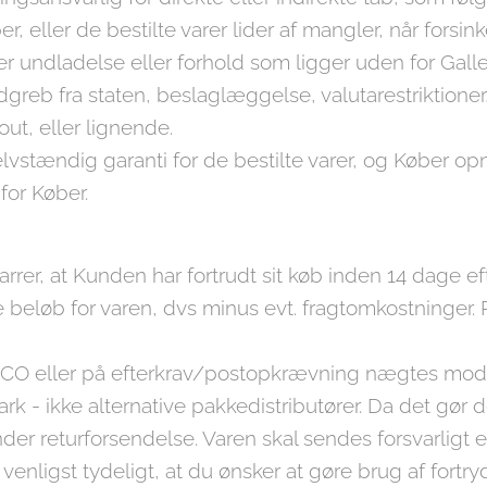
r, eller de bestilte varer lider af mangler, når forsi
r undladelse eller forhold som ligger uden for Galleri
dgreb fra staten, beslaglæggelse, valutarestriktioner
out, eller lignende.
selvstændig garanti for de bestilte varer, og Køber op
or Køber.
er, at Kunden har fortrudt sit køb inden 14 dage eft
beløb for varen, dvs minus evt. fragtomkostninger. 
CO eller på efterkrav/postopkrævning nægtes modt
- ikke alternative pakkedistributører. Da det gør d
nder returforsendelse. Varen skal sendes forsvarlig
 venligst tydeligt, at du ønsker at gøre brug af fortr