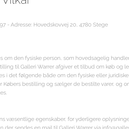
897 - Adresse: Hovedskovvej 20, 4780 Stege
es om den fysiske person, som hovedsagelig handler 
illing til Galleri Warrer afgiver et tilbud om køb og 
des i det følgende både om den fysiske eller juridis
 Købers bestilling og sælger de bestilte varer, og
es.
ens væsentlige egenskaber, for yderligere oplysninger
 der sendes en mail til Galleri Warrer via info@galle