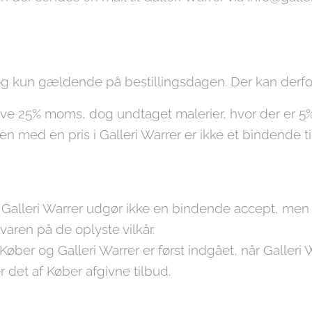
 og kun gældende på bestillingsdagen. Der kan derf
usive 25% moms, dog undtaget malerier, hvor der er
n med en pris i Galleri Warrer er ikke et bindende t
fra Galleri Warrer udgør ikke en bindende accept, me
 varen på de oplyste vilkår.
ber og Galleri Warrer er først indgået, når Galleri 
 det af Køber afgivne tilbud.