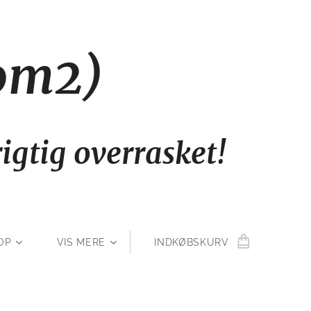
000m2)
igtig overrasket!
OP
VIS MERE
INDKØBSKURV