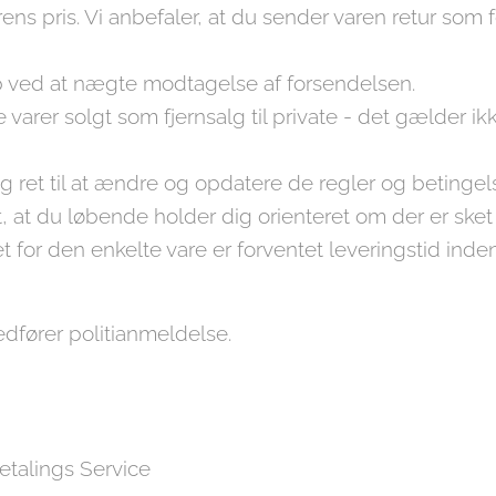
arens pris. Vi anbefaler, at du sender varen retur som
b ved at nægte modtagelse af forsendelsen.
varer solgt som fjernsalg til private - det gælder ikke
ig ret til at ændre og opdatere de regler og betinge
gt, at du løbende holder dig orienteret om der er ske
for den enkelte vare er forventet leveringstid inden
edfører politianmeldelse.
etalings Service