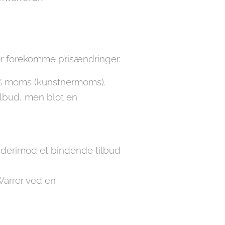
or forekomme prisændringer.
 5% moms (kunstnermoms).
ilbud, men blot en
n derimod et bindende tilbud
Warrer ved en