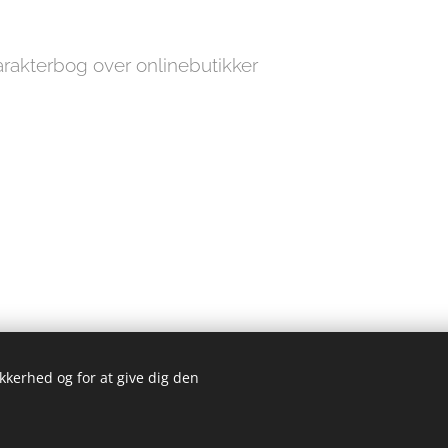
rakterbog over onlinebutikker
ikkerhed og for at give dig den
© 2019 Galleri Warrer - kunst - mode - livsstil - café
Cookies