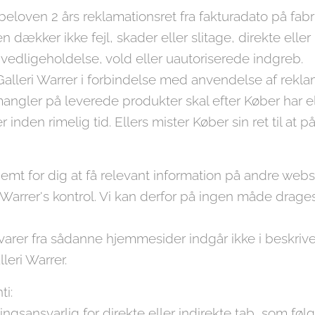
beloven 2 års reklamationsret fra fakturadato på fabr
 dækker ikke fejl, skader eller slitage, direkte elle
g vedligeholdelse, vold eller uautoriserede indgreb.
 Galleri Warrer i forbindelse med anvendelse af rekla
angler på leverede produkter skal efter Køber har 
r inden rimelig tid. Ellers mister Køber sin ret til at
 nemt for dig at få relevant information på andre webs
 Warrer's kontrol. Vi kan derfor på ingen måde drages 
arer fra sådanne hjemmesider indgår ikke i beskrivels
eri Warrer.
ti:
ingsansvarlig for direkte eller indirekte tab, som følg