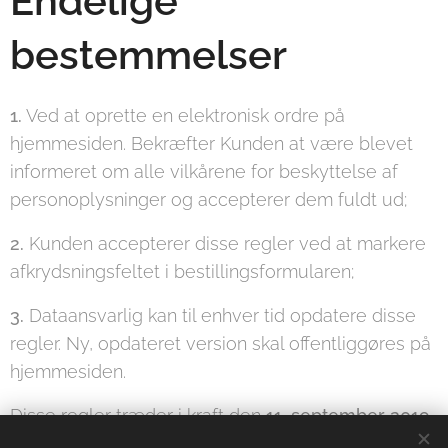
Endelige
bestemmelser
1.
Ved at oprette en elektronisk ordre på
hjemmesiden. Bekræfter Kunden at være blevet
informeret om alle vilkårene for beskyttelse af
personoplysninger og accepterer dem fuldt ud;
2.
Kunden accepterer disse regler ved at markere
afkrydsningsfeltet i bestillingsformularen;
3.
Dataansvarlig kan til enhver tid opdatere disse
regler. Ny, opdateret version skal offentliggøres på
hjemmesiden.
Disse regler træder i kraft den
11. september 2019