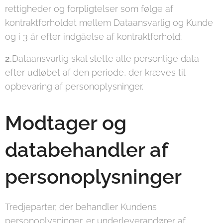
rettigheder og forpligtelser som følge af
kontraktforholdet mellem Dataansvarlig og Kunde
og i 3 år efter indgåelse af kontraktforhold;
2.
Dataansvarlig skal slette alle personlige data
efter udløbet af den periode, der kræves til
opbevaring af personoplysninger.
Modtager og
databehandler af
personoplysninger
Tredjeparter, der behandler Kundens
personoplysninger, er underleverandører af