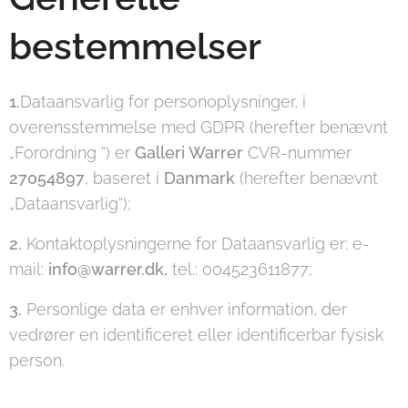
bestemmelser
1.
Dataansvarlig for personoplysninger, i
overensstemmelse med GDPR (herefter benævnt
„Forordning “) er
Galleri Warrer
CVR-nummer
27054897
, baseret i
Danmark
(herefter benævnt
„Dataansvarlig“);
2.
Kontaktoplysningerne for Dataansvarlig er: e-
mail:
info@warrer.dk,
tel.: 004523611877;
3.
Personlige data er enhver information, der
vedrører en identificeret eller identificerbar fysisk
person.