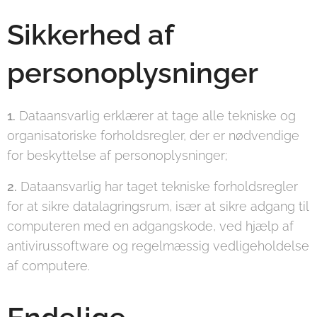
Sikkerhed af
personoplysninger
1.
Dataansvarlig erklærer at tage alle tekniske og
organisatoriske forholdsregler, der er nødvendige
for beskyttelse af personoplysninger;
2.
Dataansvarlig har taget tekniske forholdsregler
for at sikre datalagringsrum, især at sikre adgang til
computeren med en adgangskode, ved hjælp af
antivirussoftware og regelmæssig vedligeholdelse
af computere.