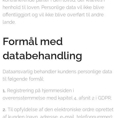
henhold til loven. Personlige data vil ikke blive
offentliggjort og vil ikke blive overført til andre
lande.
Formål med
databehandling
Dataansvarlig behandler kundens personlige data
til følgende formål:
1.
Registrering på hjemmesiden i
overensstemmelse med kapitel 4, afsnit 2 i GDPR;
2.
Til opfyldelse af den elektroniske ordre oprettet
af kunden (navn, adresse, e-mail, telefonnummer);