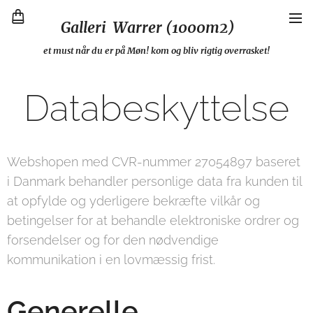
Galleri Warrer (1000m2)
et must når du er på Møn! kom og bliv rigtig overrasket!
Databeskyttelse
Webshopen med CVR-nummer 27054897 baseret
i Danmark behandler personlige data fra kunden til
at opfylde og yderligere bekræfte vilkår og
betingelser for at behandle elektroniske ordrer og
forsendelser og for den nødvendige
kommunikation i en lovmæssig frist.
Generelle