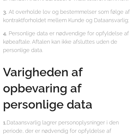
3.
At overholde lov og bestemmelser som følge af
kontraktforholdet mellem Kunde og Dataansvarlig;
4.
Personlige data er nødvendige for opfyldelse af
købeaftale. Aftalen kan ikke afsluttes uden de
personlige data.
Varigheden af
opbevaring af
personlige data
1.
Dataansvarlig lagrer personoplysninger i den
periode, der er nødvendig for opfyldelse af