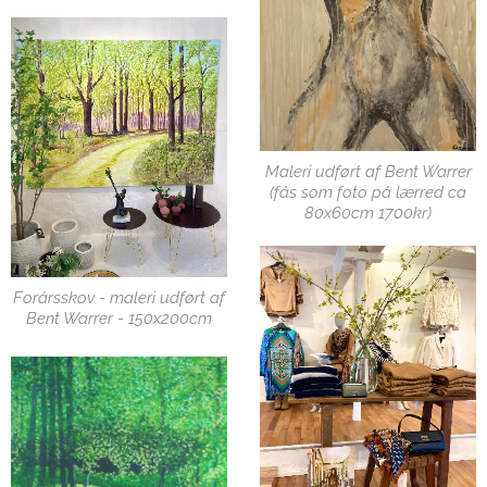
Maleri udført af Bent Warrer
(fås som foto på lærred ca
80x60cm 1700kr)
Forårsskov - maleri udført af
Bent Warrer - 150x200cm