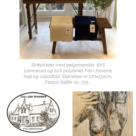
Strikplaider med bølgemønster. 80%
Lammeuld og 20% polyamid. Fås i farverne
hvid og coboltblå. Størrelsen er 170x130cm.
Førpris 898kr nu: 725,-