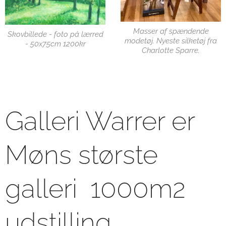
Masser af spændende
Skovbillede - foto på lærred
modetøj. Nyeste silketøj fra
- 50x75cm 1200kr
Charlotte Sparre.
Galleri Warrer er
Møns største
galleri 1000m2
udstilling