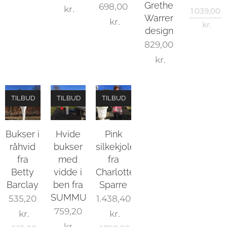
Grethe
698,00
kr.
1.039,00
Warrer
kr.
kr.
design
829,00
kr.
TILBUD
TILBUD
TILBUD
Bukser i
Hvide
Pink
råhvid
bukser
silkekjole
fra
med
fra
Betty
vidde i
Charlotte
Barclay
ben fra
Sparre
SUMMUM
535,20
1.438,40
759,20
kr.
kr.
kr.