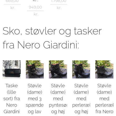
669,00
1.798,00
949,00
kr.
kr.
kr.
Sko, støvler og tasker
fra Nero Giardini:
Taske
Støvle
Støvle
Støvle
Støvle
(lille
(dame)
(dame)
(dame)
(dame)
sort) fra
med 3
med
med
med
Nero
spænder
pyntesøm
perlerække
perleræk
Giardini
og lav
og høj
og høj
fra Nero