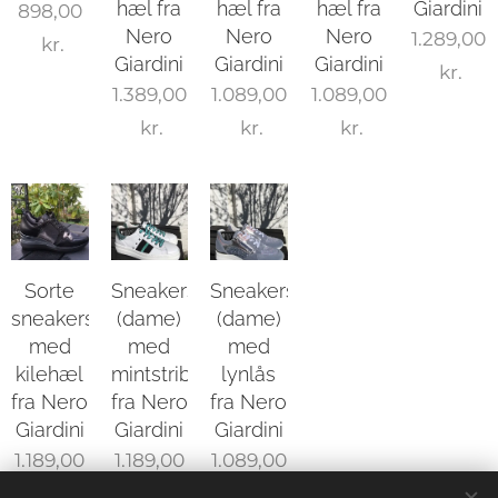
hæl fra
hæl fra
hæl fra
Giardini
898,00
Nero
Nero
Nero
1.289,00
kr.
Giardini
Giardini
Giardini
kr.
1.389,00
1.089,00
1.089,00
kr.
kr.
kr.
Sorte
Sneakers
Sneakers
sneakers
(dame)
(dame)
med
med
med
kilehæl
mintstribe
lynlås
fra Nero
fra Nero
fra Nero
Giardini
Giardini
Giardini
1.189,00
1.189,00
1.089,00
kr.
kr.
kr.