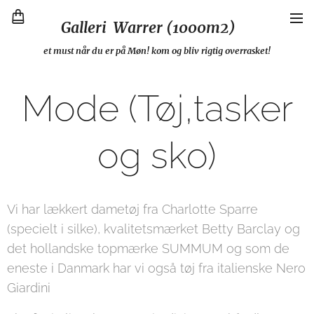
Galleri Warrer (1000m2)
et must når du er på Møn! kom og bliv rigtig overrasket!
Mode (Tøj,tasker
og sko)
Vi har lækkert dametøj fra Charlotte Sparre
(specielt i silke), kvalitetsmærket Betty Barclay og
det hollandske topmærke SUMMUM og som de
eneste i Danmark har vi også tøj fra italienske Nero
Giardini