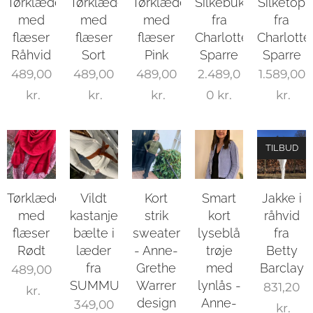
Tørklæde
Tørklæde
Tørklæde
Silkebukser
Silketop
med
med
med
fra
fra
flæser
flæser
flæser
Charlotte
Charlotte
Råhvid
Sort
Pink
Sparre
Sparre
489,00
489,00
489,00
2.489,0
1.589,00
kr.
kr.
kr.
0
kr.
kr.
TILBUD
Tørklæde
Vildt
Kort
Smart
Jakke i
med
kastanjefarvet
strik
kort
råhvid
flæser
bælte i
sweater
lyseblå
fra
Rødt
læder
- Anne-
trøje
Betty
fra
Grethe
med
Barclay
489,00
SUMMUM
Warrer
lynlås -
831,20
kr.
design
Anne-
349,00
kr.