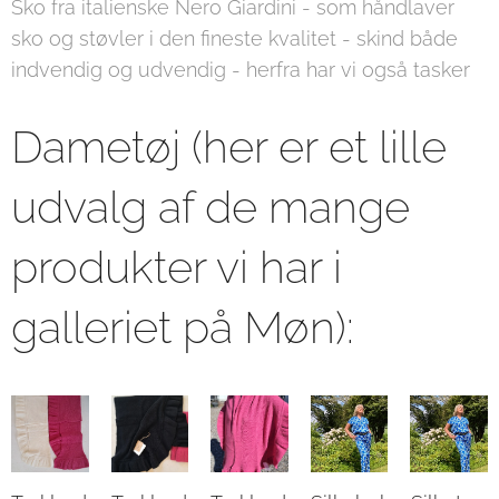
Sko fra italienske Nero Giardini - som håndlaver
sko og støvler i den fineste kvalitet - skind både
indvendig og udvendig - herfra har vi også tasker
Dametøj (her er et lille
udvalg af de mange
produkter vi har i
galleriet på Møn):