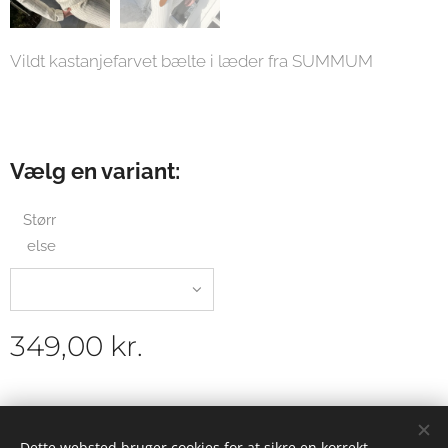
Vildt kastanjefarvet bælte i læder fra SUMMUM
Vælg en variant:
Størr
else
349,00
kr.
© 2019 Galleri Warrer - kunst - mode - livsstil - café
Dette websted bruger cookies for at sikre en korrekt