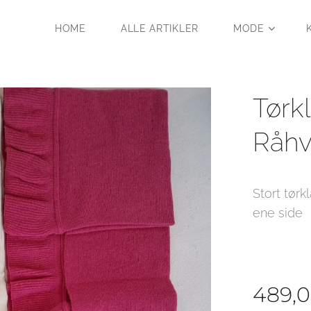
HOME
ALLE ARTIKLER
MODE
Tørk
)
Råhv
Stort tør
ene side
å
489,