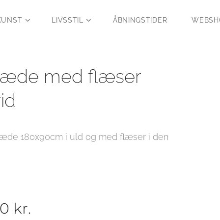
KUNST
LIVSSTIL
ÅBNINGSTIDER
WEBSH
læde med flæser
id
klæde 180x90cm i uld og med flæser i den
00
kr.