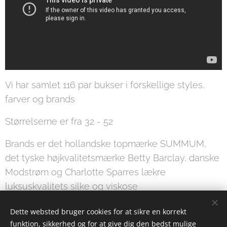
Vi har samlet 116 par bukser i forskellige styles,
farver og brands
Størrelserne er fra 32 - 52
Brands er det hollandske topmærke SUMMUM,
det tyske højkvalitetsmærke Betty Barclay, danske
Modstrøm og Charlotte Sparres lækre
luksuskvalitets silke og viskose
Dette websted bruger cookies for at sikre en korrekt
funktion, sikkerhed og for at give dig den bedst mulige