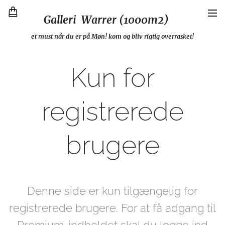
Galleri Warrer (1000m2)
et must når du er på Møn! kom og bliv rigtig overrasket!
Kun for
registrerede
brugere
Denne side er kun tilgængelig for
registrerede brugere. For at få adgang til