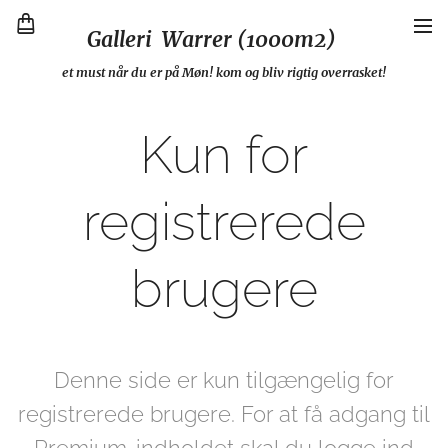
Galleri Warrer (1000m2)
et must når du er på Møn! kom og bliv rigtig overrasket!
Kun for
registrerede
brugere
Denne side er kun tilgængelig for
registrerede brugere. For at få adgang til