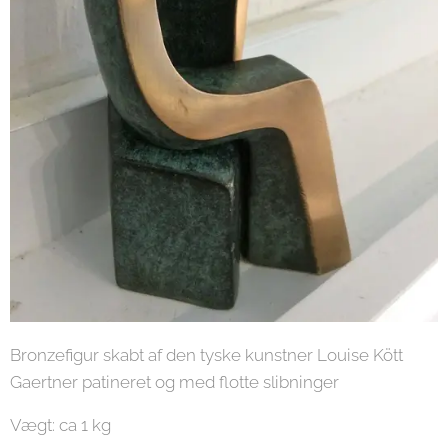
Bronzefigur skabt af den tyske kunstner Louise Kött
Gaertner patineret og med flotte slibninger
Vægt: ca 1 kg