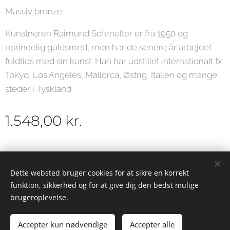
Massiv bronze
Kunstneren Raimund Schmelter er fra 1950 og
oprindelig guldsmed, men har de senere år arbejdet
fuldtids med sin kunst. Han har udstillet internationalt fx
Tokyo, Los Angeles, Mallorca, Østrig, Italien og mange
steder i Tyskland.
1.548,00
kr.
© 2019 Galleri Warrer - kunst - mode - livsstil - café
Dette websted bruger cookies for at sikre en korrekt
funktion, sikkerhed og for at give dig den bedst mulige
Cookies
brugeroplevelse.
Accepter kun nødvendige
Accepter alle
Tilføj til kurven