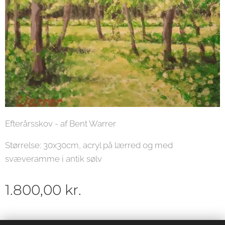
Efterårsskov - af Bent Warrer
Størrelse: 30x30cm, acryl på lærred og med
svæveramme i antik sølv
1.800,00
kr.